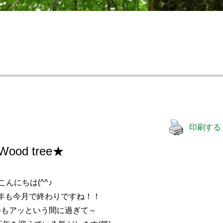
印刷する
ood tree★
こんにちは(^^♪
年も今月で終わりですね！！
つもアッという間に過ぎて～