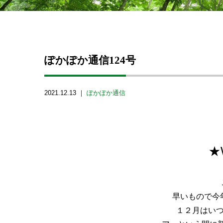
ぽかぽか通信124号
2021.12.13 ｜
ぽかぽか通信
★W
早いもので今
１２月はい