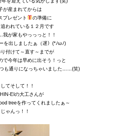
年を迎えている気がします(笑)
子が産まれてからは
スプレゼント
の準備に
と追われている１２月です
…我が家もやっっっと！！
を出しましたぁ（遅）(*ﾉωﾉ)
飾り付けて～直す～までが
ので今年は早めに出そう！っと
つも通りになっちゃいました……(笑)
そしてそして！！
HIN-EIの大工さんが
ood treeを作ってくれましたぁ～
じゃんっ！！