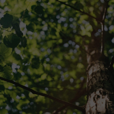
TOPPAGE
採用情報
会社概要
ぽかぽか通信
お問い合わせ
シンエイ通信ブログ版
資料請求
シンエイ通信
専用請求書のダウンロード